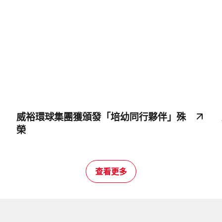
威裕環球集團獲頒發「培幼同行夥伴」殊
榮
查看更多