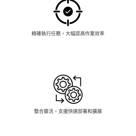
精確執行任務，大幅提高作業效率
整合靈活，支援快速部署和擴展