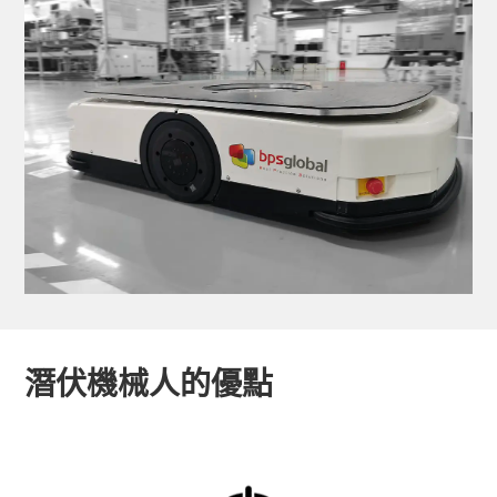
潛伏機械人的優點