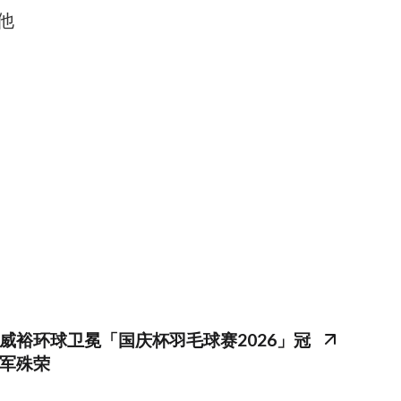
他
威裕环球卫冕「国庆杯羽毛球赛2026」冠
军殊荣