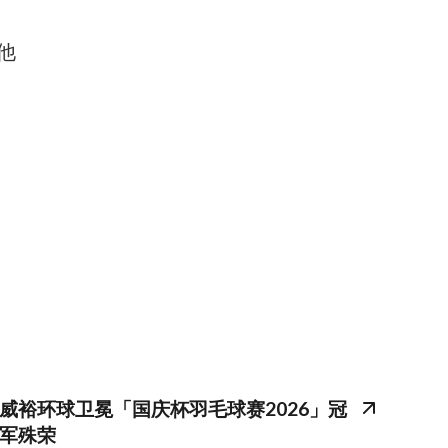
他
威裕环球卫冕「国庆杯羽毛球赛2026」冠
军殊荣