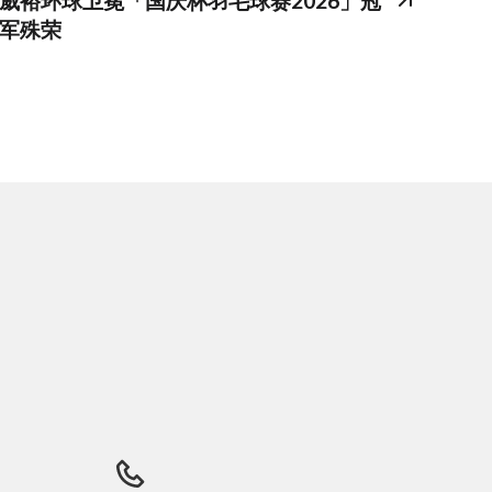
威裕环球卫冕「国庆杯羽毛球赛2026」冠
军殊荣