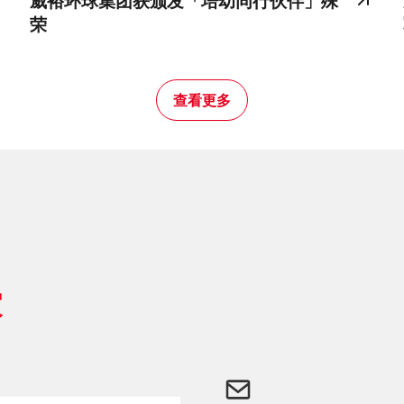
威裕环球集团获颁发「培幼同行伙伴」殊
荣
查看更多
家