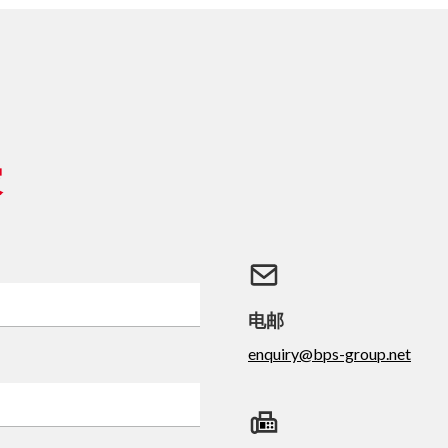
家
电邮
enquiry@bps-group.net